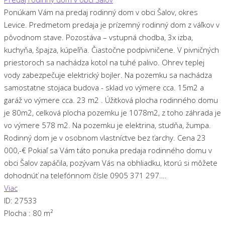
Ponúkam Vám na predaj rodinný dom v obci Šalov, okres
Levice. Predmetom predaja je prízemný rodinný dom z váľkov v
pôvodnom stave. Pozostáva – vstupná chodba, 3x izba,
kuchyňa, špajza, kúpeľňa. Čiastočne podpivničene. V pivničných
priestoroch sa nachádza kotol na tuhé palivo. Ohrev teplej
vody zabezpečuje elektrický bojler. Na pozemku sa nachádza
samostatne stojaca budova - sklad vo výmere cca. 15m2 a
garáž vo výmere cca. 23 m2 . Úžitková plocha rodinného domu
je 80m2, celková plocha pozemku je 1078m2, z toho záhrada je
vo výmere 578 m2. Na pozemku je elektrina, studňa, žumpa.
Rodinný dom je v osobnom vlastníctve bez ťarchy. Cena 23
000,-€ Pokiaľ sa Vám táto ponuka predaja rodinného domu v
obci Šalov zapáčila, pozývam Vás na obhliadku, ktorú si môžete
dohodnúť na telefónnom čísle 0905 371 297….
Viac
ID:
27533
Plocha :
80 m²