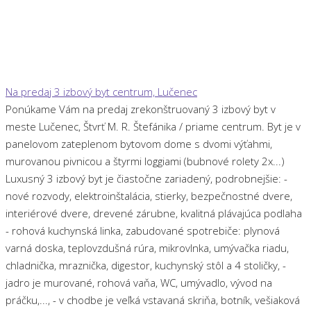
Na predaj 3 izbový byt centrum, Lučenec
Ponúkame Vám na predaj zrekonštruovaný 3 izbový byt v
meste Lučenec, Štvrť M. R. Štefánika / priame centrum. Byt je v
panelovom zateplenom bytovom dome s dvomi výťahmi,
murovanou pivnicou a štyrmi loggiami (bubnové rolety 2x...)
Luxusný 3 izbový byt je čiastočne zariadený, podrobnejšie: -
nové rozvody, elektroinštalácia, stierky, bezpečnostné dvere,
interiérové dvere, drevené zárubne, kvalitná plávajúca podlaha
- rohová kuchynská linka, zabudované spotrebiče: plynová
varná doska, teplovzdušná rúra, mikrovlnka, umývačka riadu,
chladnička, mraznička, digestor, kuchynský stôl a 4 stoličky, -
jadro je murované, rohová vaňa, WC, umývadlo, vývod na
práčku,..., - v chodbe je veľká vstavaná skriňa, botník, vešiaková