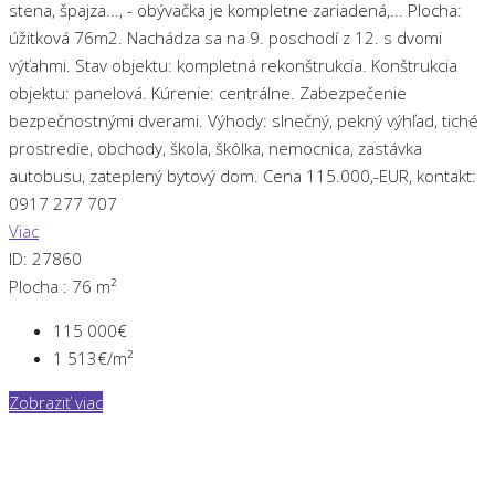
stena, špajza..., - obývačka je kompletne zariadená,... Plocha:
úžitková 76m2. Nachádza sa na 9. poschodí z 12. s dvomi
výťahmi. Stav objektu: kompletná rekonštrukcia. Konštrukcia
objektu: panelová. Kúrenie: centrálne. Zabezpečenie
bezpečnostnými dverami. Výhody: slnečný, pekný výhľad, tiché
prostredie, obchody, škola, škôlka, nemocnica, zastávka
autobusu, zateplený bytový dom. Cena 115.000,-EUR, kontakt:
0917 277 707
Viac
ID:
27860
Plocha :
76 m²
115 000€
1 513€/m²
Zobraziť viac