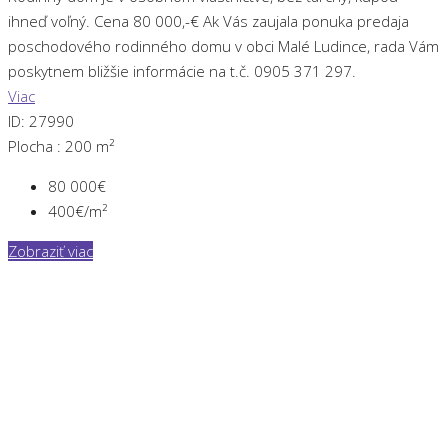
ihneď voľný. Cena 80 000,-€ Ak Vás zaujala ponuka predaja
poschodového rodinného domu v obci Malé Ludince, rada Vám
poskytnem bližšie informácie na t.č. 0905 371 297.
Viac
ID:
27990
Plocha :
200 m²
80 000€
400€/m²
Zobraziť viac