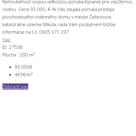
Nehnuteľnosť svojou veľkosťou ponúka bývanie pre viacčlennú
rodinu. Cena 93 000,-€ Ak Vás zaujala ponuka predaja
poschodového rodinného domu v meste Želiezovce,
katastrálne územie Mikula, rada Vám poskytnem bližšie
informácie na t.č. 0905 371 297.
Viac
ID:
27538
Plocha :
200 m²
93 000€
465€/m²
Zobraziť viac