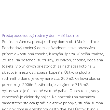
Predaj poschodový rodinný dom Malé Ludince
Ponúkam Vám na predaj rodinný dom v obci Malé Ludince.
Poschodový rodinný dom v pôvodnom stave pozostáva –
prízemie – vstupná chodba, kuchyňa, špajza, kúpeľňa, toaleta,
2x izba. Na poschodí sú tri izby, 3x balkón, chodba, oddelená
toaleta. V pivničných priestoroch sa nachádza kotolňa, 3
skladové miestnosti, špajza, kúpeľňa. Úžitková plocha
rodinného domu je vo výmere cca. 200m2. Celková plocha
pozemku je 2006m2, záhrada je vo výmere 715 m2.
Vykurovanie je ústredné na tuhé palivo. Ohrev teplej vody
zabezpečuje elektrický bojler. Na pozemku sa nachádza
samostatne stojaca garáž, elektrická prípojka, studňa, žumpa.
Rodinný dom je v osobnom vlastníctve, bez ťarchy, kúpou