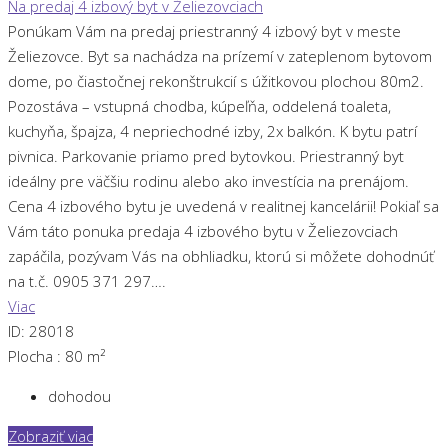
Na predaj 4 izbový byt v Želiezovciach
Ponúkam Vám na predaj priestranný 4 izbový byt v meste
Želiezovce. Byt sa nachádza na prízemí v zateplenom bytovom
dome, po čiastočnej rekonštrukcií s úžitkovou plochou 80m2.
Pozostáva – vstupná chodba, kúpeľňa, oddelená toaleta,
kuchyňa, špajza, 4 nepriechodné izby, 2x balkón. K bytu patrí
pivnica. Parkovanie priamo pred bytovkou. Priestranný byt
ideálny pre väčšiu rodinu alebo ako investícia na prenájom.
Cena 4 izbového bytu je uvedená v realitnej kancelárii! Pokiaľ sa
Vám táto ponuka predaja 4 izbového bytu v Želiezovciach
zapáčila, pozývam Vás na obhliadku, ktorú si môžete dohodnúť
na t.č. 0905 371 297….
Viac
ID:
28018
Plocha :
80 m²
dohodou
Zobraziť viac