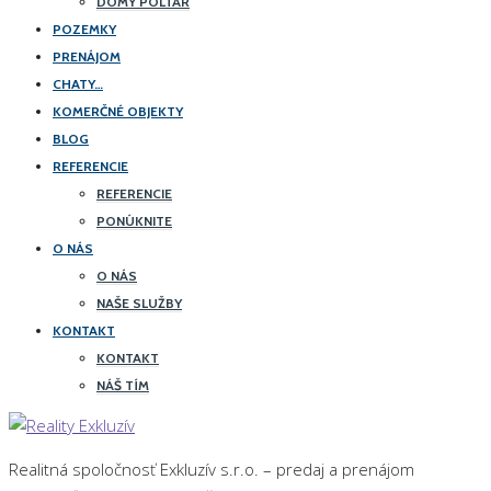
DOMY POLTÁR
POZEMKY
PRENÁJOM
CHATY…
KOMERČNÉ OBJEKTY
BLOG
REFERENCIE
REFERENCIE
PONÚKNITE
O NÁS
O NÁS
NAŠE SLUŽBY
KONTAKT
KONTAKT
NÁŠ TÍM
Realitná spoločnosť Exkluzív s.r.o. – predaj a prenájom