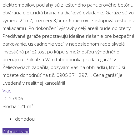
elektromobilov, podlahy sú z lešteného pancierového betónu,
otváracia elektrická brána na diaľkové ovládanie. Garáže sú vo
výmere 21m2, rozmery 3,5m x 6 metrov. Prístupová cesta je z
makadamu. Po dokončení výstavby celý areál bude oplotený.
Predávané garáže predstavujú ideálne riešenie pre bezpečné
parkovanie, uskladnenie vecí, v neposlednom rade skvelá
investičná príležitosť po kúpe s možnosťou výhodného
prenájmu. Pokiaľ sa Vám táto ponuka predaja garáží v
Želiezovciach zapáčila, pozývam Vás na obhliadku, ktorú si
môžete dohodnúť na t.č. 0905 371 297…. Cena garáží je
uvedená v realitnej kancelárii!
Viac
ID:
27906
Plocha :
21 m²
dohodou
Zobraziť viac