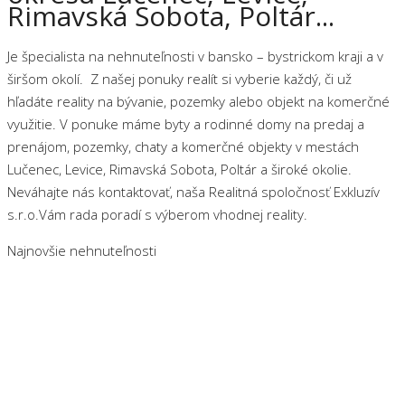
Rimavská Sobota, Poltár...
Je špecialista na nehnuteľnosti v bansko – bystrickom kraji a v
širšom okolí. Z našej ponuky realít si vyberie každý, či už
hľadáte reality na bývanie, pozemky alebo objekt na komerčné
využitie. V ponuke máme byty a rodinné domy na predaj a
prenájom, pozemky, chaty a komerčné objekty v mestách
Lučenec, Levice, Rimavská Sobota, Poltár a široké okolie.
Neváhajte nás kontaktovať, naša Realitná spoločnosť Exkluzív
s.r.o.Vám rada poradí s výberom vhodnej reality.
Najnovšie nehnuteľnosti