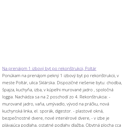
Na prenájom 1 izbový byt po rekonštrukcii, Poltár
Ponúkam na prenájom pekný 1 izbový byt po rekonštrukcii, v
meste Poltár, ulica Sklárska. Dispozičné riešenie bytu: chodba,
špajza, kuchyňa, izba, v kúpeľni murované jadro , spoločná
loggia. Nachádza sa na 2 poschodí zo 4. Rekonštrukcia: -
murované jadro, vaňa, umývadlo, vývod na práčku, nová
kuchynská linka, el. sporák, digestor. - plastové okná,
bezpečnostné dvere, nové interiérové dvere, - v izbe je
plávajúca podlaha, ostatné podlahy dlažba, Obytná plocha cca