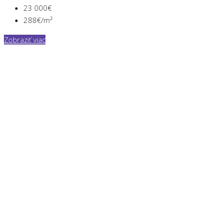
23 000€
288€/m²
Zobraziť viac