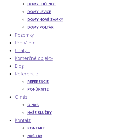
DOMY LUČENEC
DOMY LEVICE
DOMY NOVÉ ZÁMKY
DOMY POLTÁR
Pozemky
Prenájom
Chaty…
Komerčné objekty
Blog
Referencie
REFERENCIE
PONÚKNITE
O nás
O NÁS
NAŠE SLUŽBY
Kontakt
KONTAKT
NÁŠ TÍM