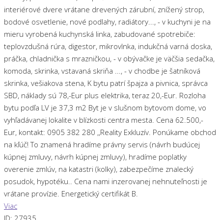
interiérové dvere vrátane drevených zárubní, znížený strop,
bodové osvetlenie, nové podlahy, radiátory..., - v kuchyni je na
mieru vyrobená kuchynská linka, zabudované spotrebiče:
teplovzdušná rúra, digestor, mikrovlnka, indukčná varná doska,
práčka, chladnička s mrazničkou, - v obývačke je väčšia sedačka,
komoda, skrinka, vstavaná skriňa ..., - v chodbe je šatníková
skrinka, vešiakova stena, K bytu patrí špajza a pivnica, správca
SBD, náklady sú 78,-Eur plus elektrika, teraz 20,-Eur. Rozloha
bytu podľa LV je 37,3 m2 Byt je v slušnom bytovom dome, vo
vyhľadávanej lokalite v blízkosti centra mesta. Cena 62.500,-
Eur, kontakt: 0905 382 280 ,,Reality Exkluzív. Ponúkame obchod
na kľúč! To znamená hradíme právny servis (návrh budúcej
kúpnej zmluvy, návrh kúpnej zmluvy), hradíme poplatky
overenie zmlúv, na katastri (kolky), zabezpečíme znalecký
posudok, hypotéku.. Cena nami inzerovanej nehnuteľnosti je
vrátane provízie. Energetický certifikát B.
Viac
ID:
27935