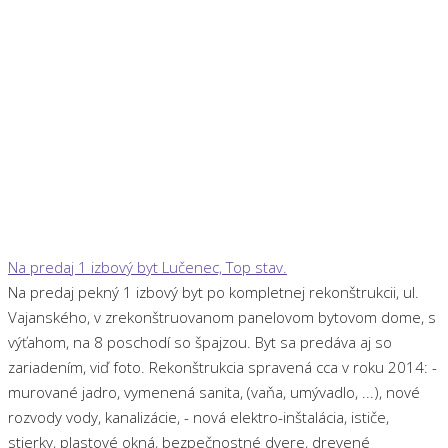
Na predaj 1 izbový byt Lučenec, Top stav.
Na predaj pekný 1 izbový byt po kompletnej rekonštrukcii, ul.
Vajanského, v zrekonštruovanom panelovom bytovom dome, s
výťahom, na 8 poschodí so špajzou. Byt sa predáva aj so
zariadením, viď foto. Rekonštrukcia spravená cca v roku 2014: -
murované jadro, vymenená sanita, (vaňa, umývadlo, ...), nové
rozvody vody, kanalizácie, - nová elektro-inštalácia, ističe,
stierky, plastové okná, bezpečnostné dvere, drevené