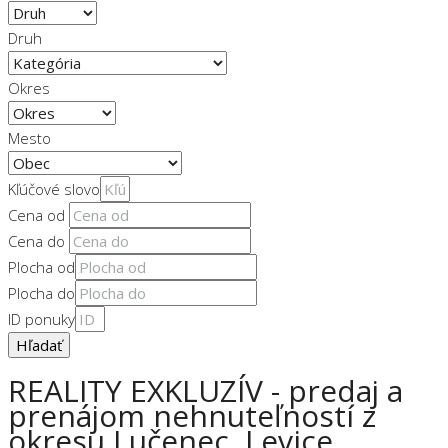
Druh
Okres
Mesto
Kľúčové slovo
Cena od
Cena do
Plocha od
Plocha do
ID ponuky
Hľadať
REALITY EXKLUZÍV - predaj a
prenájom nehnuteľností z
okresu Lučenec, Levice,