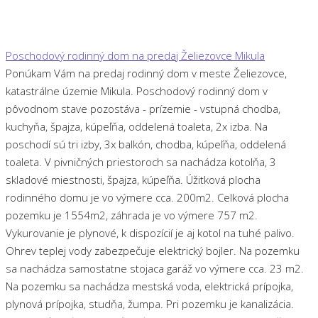
Poschodový rodinný dom na predaj Želiezovce Mikula
Ponúkam Vám na predaj rodinný dom v meste Želiezovce,
katastrálne územie Mikula. Poschodový rodinný dom v
pôvodnom stave pozostáva - prízemie - vstupná chodba,
kuchyňa, špajza, kúpeľňa, oddelená toaleta, 2x izba. Na
poschodí sú tri izby, 3x balkón, chodba, kúpeľňa, oddelená
toaleta. V pivničných priestoroch sa nachádza kotolňa, 3
skladové miestnosti, špajza, kúpeľňa. Úžitková plocha
rodinného domu je vo výmere cca. 200m2. Celková plocha
pozemku je 1554m2, záhrada je vo výmere 757 m2.
Vykurovanie je plynové, k dispozícií je aj kotol na tuhé palivo.
Ohrev teplej vody zabezpečuje elektrický bojler. Na pozemku
sa nachádza samostatne stojaca garáž vo výmere cca. 23 m2.
Na pozemku sa nachádza mestská voda, elektrická prípojka,
plynová prípojka, studňa, žumpa. Pri pozemku je kanalizácia.