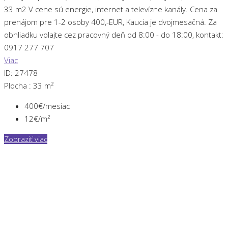
33 m2 V cene sú energie, internet a televízne kanály. Cena za
prenájom pre 1-2 osoby 400,-EUR, Kaucia je dvojmesačná. Za
obhliadku volajte cez pracovný deň od 8:00 - do 18:00, kontakt:
0917 277 707
Viac
ID:
27478
Plocha :
33 m²
400€/mesiac
12€/m²
Zobraziť viac