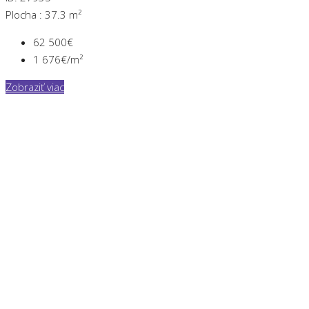
Plocha :
37.3 m²
62 500€
1 676€/m²
Zobraziť viac