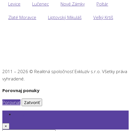
Levice
Lučenec
Nové Zámky
Poltár
Zlaté Moravce
Liptovský Mikuláš
Veľký Krtíš
2011 – 2026 © Realitná spoločnosť Exkluzív s.r.o. Všetky práva
vyhradené.
Porovnaj ponuky
Porovnať
Zatvoriť
Prihlásiť
×