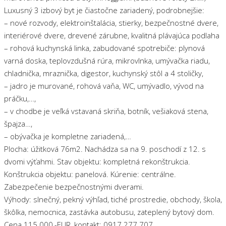
Luxusný 3 izbový byt je čiastočne zariadený, podrobnejšie:
– nové rozvody, elektroinštalácia, stierky, bezpečnostné dvere,
interiérové dvere, drevené zárubne, kvalitná plávajúca podlaha
– rohová kuchynská linka, zabudované spotrebiče: plynová
varná doska, teplovzdušná rúra, mikrovlnka, umývačka riadu,
chladnička, mraznička, digestor, kuchynský stôl a 4 stoličky,
– jadro je murované, rohová vaňa, WC, umývadlo, vývod na
práčku,…,
– v chodbe je veľká vstavaná skriňa, botník, vešiaková stena,
špajza…,
– obývačka je kompletne zariadená,…
Plocha: úžitková 76m2. Nachádza sa na 9. poschodí z 12. s
dvomi výťahmi. Stav objektu: kompletná rekonštrukcia.
Konštrukcia objektu: panelová. Kúrenie: centrálne.
Zabezpečenie bezpečnostnými dverami.
Výhody: slnečný, pekný výhľad, tiché prostredie, obchody, škola,
škôlka, nemocnica, zastávka autobusu, zateplený bytový dom.
Cena 115.000,-EUR, kontakt: 0917 277 707