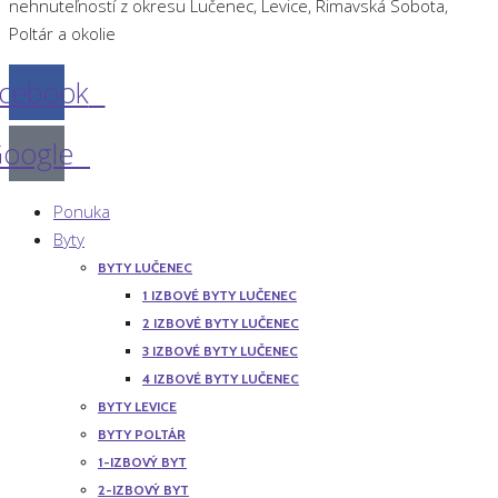
nehnuteľností z okresu Lučenec, Levice, Rimavská Sobota,
Poltár a okolie
cebook
oogle
Ponuka
Byty
BYTY LUČENEC
1 IZBOVÉ BYTY LUČENEC
2 IZBOVÉ BYTY LUČENEC
3 IZBOVÉ BYTY LUČENEC
4 IZBOVÉ BYTY LUČENEC
BYTY LEVICE
BYTY POLTÁR
1-IZBOVÝ BYT
2-IZBOVÝ BYT