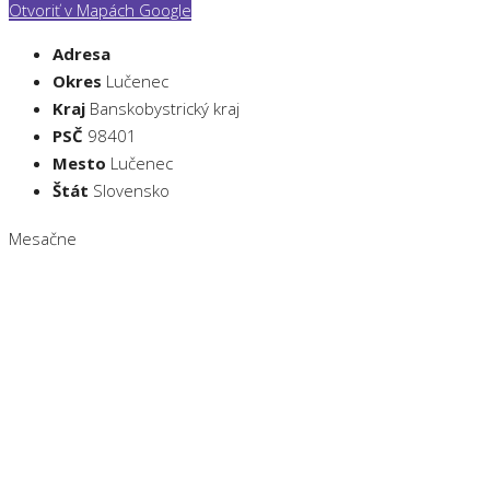
Otvoriť v Mapách Google
Adresa
Okres
Lučenec
Kraj
Banskobystrický kraj
PSČ
98401
Mesto
Lučenec
Štát
Slovensko
Mesačne