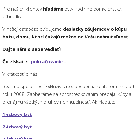
Pre našich klientov
hľadáme
byty, rodinné domy, chatky,
záhradky…
V našej databáze evidujeme
desiatky záujemcov o kúpu
bytu, domu, ktorí čakajú možno na Vašu nehnuteľnosť…
Dajte nám o sebe vedieť!
Čo získate
:
pokračovanie ..
.
V krátkosti o nás
Realitná spoločnosť Exkluzív s.r.o. pôsobí na realitnom trhu od
roku 2008. Zaoberáme sa sprostredkovaním predaja, kúpy a
prenájmu všetkých druhov nehnuteľností. Ak hľadáte:
1-izbový byt
2-izbový byt
3-izbový byt