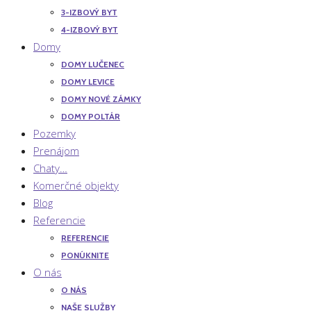
3-IZBOVÝ BYT
4-IZBOVÝ BYT
Domy
DOMY LUČENEC
DOMY LEVICE
DOMY NOVÉ ZÁMKY
DOMY POLTÁR
Pozemky
Prenájom
Chaty…
Komerčné objekty
Blog
Referencie
REFERENCIE
PONÚKNITE
O nás
O NÁS
NAŠE SLUŽBY