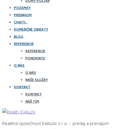
DOMY POLTÁR
POZEMKY
PRENÁJOM
CHATY…
KOMERČNÉ OBJEKTY
BLOG
REFERENCIE
REFERENCIE
PONÚKNITE
O NÁS
O NÁS
NAŠE SLUŽBY
KONTAKT
KONTAKT
NÁŠ TÍM
Realitná spoločnosť Exkluzív s.r.o. – predaj a prenájom