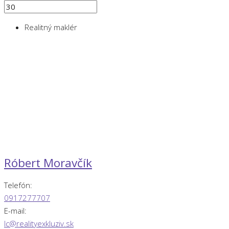
Realitný maklér
Róbert Moravčík
Telefón:
0917277707
E-mail:
lc@realityexkluziv.sk