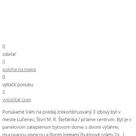
zdieľať
poloha na mape
vytlačiť ponuku
vypočítať úver
Ponúkame Vám na predaj zrekonštruovaný 3 izbový byt v
meste Lučenec, Štvrť M. R. Štefánika / priame centrum. Byt je v
panelovom zateplenom bytovom dome s dvomi výťahmi,
murovanou pivnicou a štyrmi loggiami (bubnové rolety 2x…)