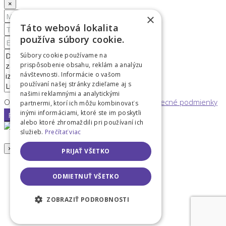
×
×
Táto webová lokalita
používa súbory cookie.
Súbory cookie používame na
prispôsobenie obsahu, reklám a analýzu
návštevnosti. Informácie o vašom
používaní našej stránky zdieľame aj s
našimi reklamnými a analytickými
Odoslaním tohto formulára súhlasím s
Všeobecné podmienky
partnermi, ktorí ich môžu kombinovať s
inými informáciami, ktoré ste im poskytli
Poslať email
alebo ktoré zhromaždili pri používaní ich
služieb.
Prečítať viac
×
PRIJAŤ VŠETKO
ODMIETNUŤ VŠETKO
ZOBRAZIŤ PODROBNOSTI