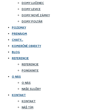
DOMY LUČENEC
DOMY LEVICE
DOMY NOVÉ ZÁMKY
DOMY POLTÁR
POZEMKY
PRENÁJOM
CHATY…
KOMERČNÉ OBJEKTY
BLOG
REFERENCIE
REFERENCIE
PONÚKNITE
O NÁS
O NÁS
NAŠE SLUŽBY
KONTAKT
KONTAKT
NÁŠ TÍM