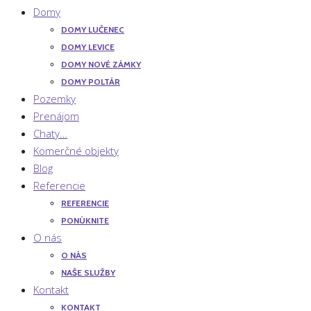
Domy
DOMY LUČENEC
DOMY LEVICE
DOMY NOVÉ ZÁMKY
DOMY POLTÁR
Pozemky
Prenájom
Chaty…
Komerčné objekty
Blog
Referencie
REFERENCIE
PONÚKNITE
O nás
O NÁS
NAŠE SLUŽBY
Kontakt
KONTAKT