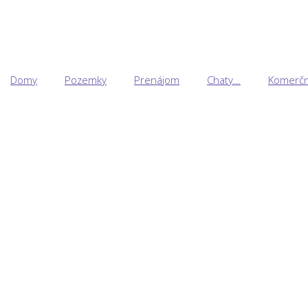
Domy
Pozemky
Prenájom
Chaty…
Komerčn