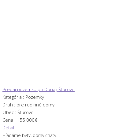
Predaj pozemku pri Dunaji Štúrovo
Kategória :
Pozemky
Druh :
pre rodinné domy
Obec :
Štúrovo
Cena :
155 000€
Detail
Hľadáme byty, domy,chaty...