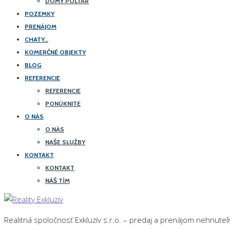
DOMY POLTÁR
POZEMKY
PRENÁJOM
CHATY…
KOMERČNÉ OBJEKTY
BLOG
REFERENCIE
REFERENCIE
PONÚKNITE
O NÁS
O NÁS
NAŠE SLUŽBY
KONTAKT
KONTAKT
NÁŠ TÍM
Realitná spoločnosť Exkluzív s.r.o. – predaj a prenájom nehnuteľ