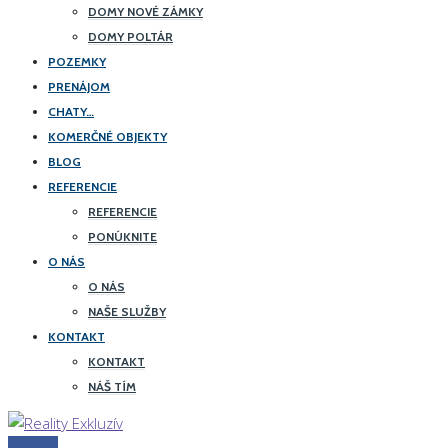
DOMY NOVÉ ZÁMKY
DOMY POLTÁR
POZEMKY
PRENÁJOM
CHATY…
KOMERČNÉ OBJEKTY
BLOG
REFERENCIE
REFERENCIE
PONÚKNITE
O NÁS
O NÁS
NAŠE SLUŽBY
KONTAKT
KONTAKT
NÁŠ TÍM