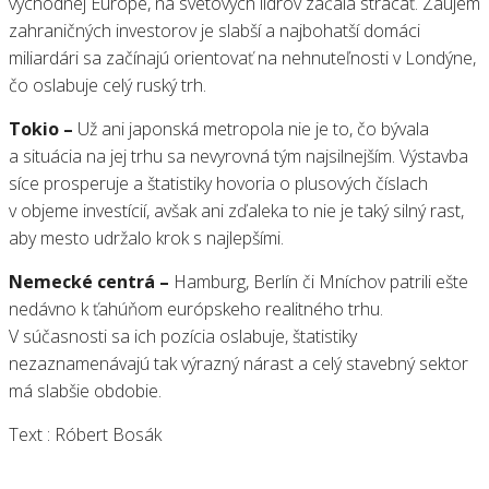
východnej Európe, na svetových lídrov začala strácať. Záujem
zahraničných investorov je slabší a najbohatší domáci
miliardári sa začínajú orientovať na nehnuteľnosti v Londýne,
čo oslabuje celý ruský trh.
Tokio –
Už ani japonská metropola nie je to, čo bývala
a situácia na jej trhu sa nevyrovná tým najsilnejším. Výstavba
síce prosperuje a štatistiky hovoria o plusových číslach
v objeme investícií, avšak ani zďaleka to nie je taký silný rast,
aby mesto udržalo krok s najlepšími.
Nemecké centrá –
Hamburg, Berlín či Mníchov patrili ešte
nedávno k ťahúňom európskeho realitného trhu.
V súčasnosti sa ich pozícia oslabuje, štatistiky
nezaznamenávajú tak výrazný nárast a celý stavebný sektor
má slabšie obdobie.
Text : Róbert Bosák