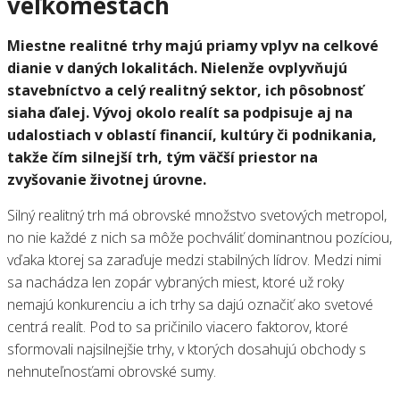
veľkomestách
Miestne realitné trhy majú priamy vplyv na celkové
dianie v daných lokalitách. Nielenže ovplyvňujú
stavebníctvo a celý realitný sektor, ich pôsobnosť
siaha ďalej. Vývoj okolo realít sa podpisuje aj na
udalostiach v oblastí financií, kultúry či podnikania,
takže čím silnejší trh, tým väčší priestor na
zvyšovanie životnej úrovne.
Silný realitný trh má obrovské množstvo svetových metropol,
no nie každé z nich sa môže pochváliť dominantnou pozíciou,
vďaka ktorej sa zaraďuje medzi stabilných lídrov. Medzi nimi
sa nachádza len zopár vybraných miest, ktoré už roky
nemajú konkurenciu a ich trhy sa dajú označiť ako svetové
centrá realít. Pod to sa pričinilo viacero faktorov, ktoré
sformovali najsilnejšie trhy, v ktorých dosahujú obchody s
nehnuteľnosťami obrovské sumy.