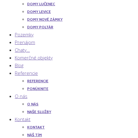
DOMY LUČENEC
DOMY LEVICE
DOMY NOVÉ ZÁMKY
DOMY POLTÁR
Pozemky
Prenájom
Chaty…
Komerčné objekty
Blog
Referencie
REFERENCIE
PONÚKNITE
O nás
O NÁS
NAŠE SLUŽBY
Kontakt
KONTAKT
NÁŠ TÍM