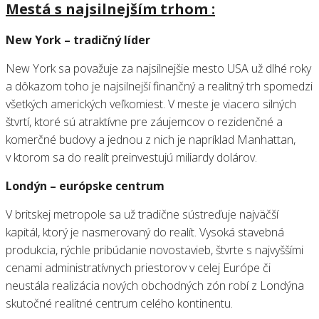
Mestá s najsilnejším trhom :
New York – tradičný líder
New York sa považuje za najsilnejšie mesto USA už dlhé roky
a dôkazom toho je najsilnejší finančný a realitný trh spomedzi
všetkých amerických veľkomiest. V meste je viacero silných
štvrtí, ktoré sú atraktívne pre záujemcov o rezidenčné a
komerčné budovy a jednou z nich je napríklad Manhattan,
v ktorom sa do realít preinvestujú miliardy dolárov.
Londýn – európske centrum
V britskej metropole sa už tradične sústreďuje najväčší
kapitál, ktorý je nasmerovaný do realít. Vysoká stavebná
produkcia, rýchle pribúdanie novostavieb, štvrte s najvyššími
cenami administratívnych priestorov v celej Európe či
neustála realizácia nových obchodných zón robí z Londýna
skutočné realitné centrum celého kontinentu.