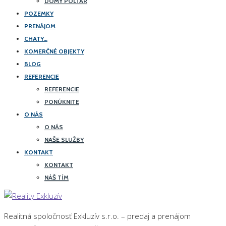
DOMY POLTÁR
POZEMKY
PRENÁJOM
CHATY…
KOMERČNÉ OBJEKTY
BLOG
REFERENCIE
REFERENCIE
PONÚKNITE
O NÁS
O NÁS
NAŠE SLUŽBY
KONTAKT
KONTAKT
NÁŠ TÍM
Realitná spoločnosť Exkluzív s.r.o. – predaj a prenájom