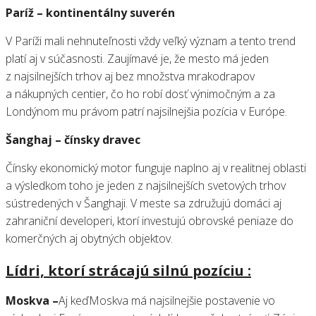
Paríž – kontinentálny suverén
V Paríži mali nehnuteľnosti vždy veľký význam a tento trend
platí aj v súčasnosti. Zaujímavé je, že mesto má jeden
z najsilnejších trhov aj bez množstva mrakodrapov
a nákupných centier, čo ho robí dosť výnimočným a za
Londýnom mu právom patrí najsilnejšia pozícia v Európe.
Šanghaj – čínsky dravec
Čínsky ekonomický motor funguje naplno aj v realitnej oblasti
a výsledkom toho je jeden z najsilnejších svetových trhov
sústredených v Šanghaji. V meste sa združujú domáci aj
zahraniční developeri, ktorí investujú obrovské peniaze do
komerčných aj obytných objektov.
Lídri, ktorí strácajú silnú pozíciu :
Moskva –
Aj keďMoskva má najsilnejšie postavenie vo