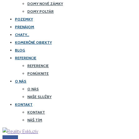
DOMY NOVÉ ZÁMKY
DOMY POLTÁR
POZEMKY
PRENÁJOM
CHATY…
KOMERČNÉ OBJEKTY
BLOG
REFERENCIE
REFERENCIE
PONÚKNITE
O NÁS
O NÁS
NAŠE SLUŽBY
KONTAKT
KONTAKT
NÁŠ TÍM