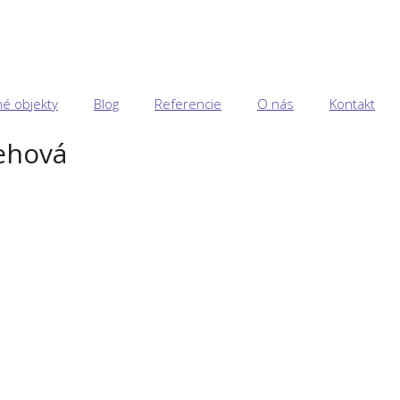
é objekty
Blog
Referencie
O nás
Kontakt
rehová