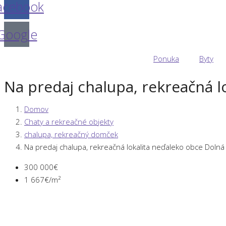
acebook
Google
Ponuka
Byty
Na predaj chalupa, rekreačná l
Domov
Chaty a rekreačné objekty
chalupa, rekreačný domček
Na predaj chalupa, rekreačná lokalita neďaleko obce Dolná
300 000€
1 667€/m²