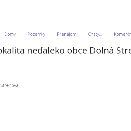
Domy
Pozemky
Prenájom
Chaty…
Komerčn
okalita neďaleko obce Dolná St
 Strehová