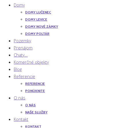
Domy
DOMY LUČENEC
DOMY LEVICE
DOMY NOVÉ ZÁMKY
DOMY POLTÁR
Pozemky
Prenájom
Chaty…
Komerčné objekty
Blog
Referencie
REFERENCIE
PONÚKNITE
O nás
O NÁS
NAŠE SLUŽBY
Kontakt
KONTAKT