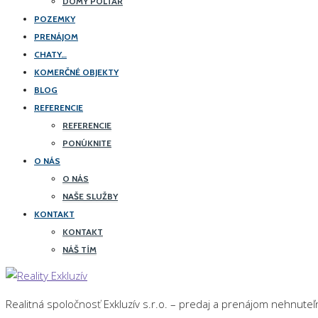
DOMY POLTÁR
POZEMKY
PRENÁJOM
CHATY…
KOMERČNÉ OBJEKTY
BLOG
REFERENCIE
REFERENCIE
PONÚKNITE
O NÁS
O NÁS
NAŠE SLUŽBY
KONTAKT
KONTAKT
NÁŠ TÍM
Realitná spoločnosť Exkluzív s.r.o. – predaj a prenájom nehnuteľ