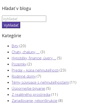
Hľadať v blogu
Vyhľadať
Kategórie
Byty
(20)
Chaty, chalupy, …
(3)
Hypotéky, financie, úvery …
(5)
Pozemky
(2)
Predaj – kúpa nehnuteľnosti
(23)
Rodinné domy
(7)
Témy súvisiace s nehnuteľnosťami
(11)
Úspornejšie bývanie
(5)
Z realitného prostredia
(11)
Zariaďovanie, rekonštrukcie
(8)