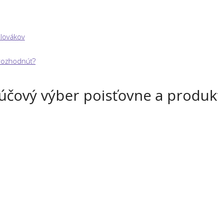
Slovákov
 rozhodnúť?
kľúčový výber poisťovne a produk