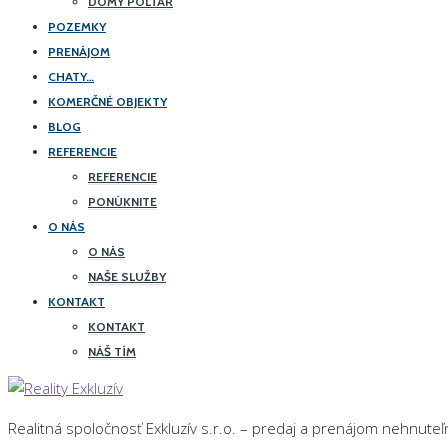
DOMY POLTÁR
POZEMKY
PRENÁJOM
CHATY…
KOMERČNÉ OBJEKTY
BLOG
REFERENCIE
REFERENCIE
PONÚKNITE
O NÁS
O NÁS
NAŠE SLUŽBY
KONTAKT
KONTAKT
NÁŠ TÍM
Realitná spoločnosť Exkluzív s.r.o. – predaj a prenájom nehnuteľ