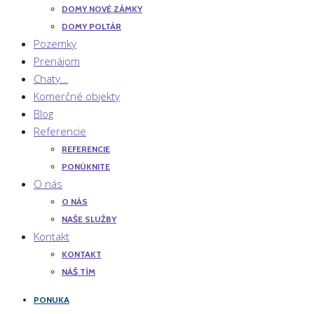
DOMY NOVÉ ZÁMKY
DOMY POLTÁR
Pozemky
Prenájom
Chaty…
Komerčné objekty
Blog
Referencie
REFERENCIE
PONÚKNITE
O nás
O NÁS
NAŠE SLUŽBY
Kontakt
KONTAKT
NÁŠ TÍM
PONUKA