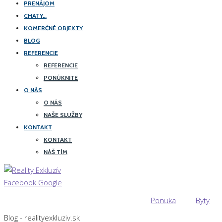
PRENÁJOM
CHATY…
KOMERČNÉ OBJEKTY
BLOG
REFERENCIE
REFERENCIE
PONÚKNITE
O NÁS
O NÁS
NAŠE SLUŽBY
KONTAKT
KONTAKT
NÁŠ TÍM
Facebook
Google
Ponuka
Byty
Blog - realityexkluziv.sk