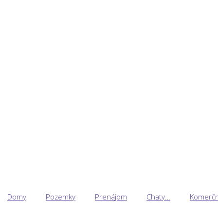
Domy
Pozemky
Prenájom
Chaty…
Komerčn