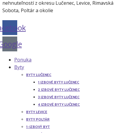
nehnuteľností z okresu Lučenec, Levice, Rimavská
Sobota, Poltár a okolie
acebook
Google
Ponuka
Byty
BYTY LUČENEC
1 IZBOVÉ BYTY LUČENEC
2 IZBOVÉ BYTY LUČENEC
3 IZBOVÉ BYTY LUČENEC
4 IZBOVÉ BYTY LUČENEC
BYTY LEVICE
BYTY POLTÁR
1-IZBOVÝ BYT