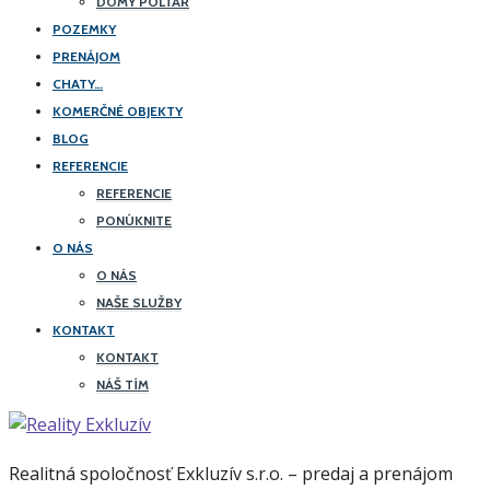
DOMY POLTÁR
POZEMKY
PRENÁJOM
CHATY…
KOMERČNÉ OBJEKTY
BLOG
REFERENCIE
REFERENCIE
PONÚKNITE
O NÁS
O NÁS
NAŠE SLUŽBY
KONTAKT
KONTAKT
NÁŠ TÍM
Realitná spoločnosť Exkluzív s.r.o. – predaj a prenájom