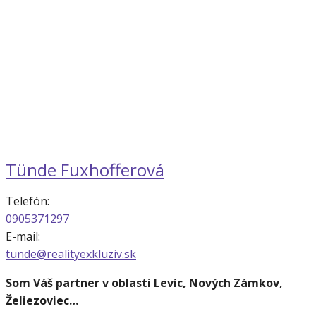
Tünde Fuxhofferová
Telefón:
0905371297
E-mail:
tunde@realityexkluziv.sk
Som Váš partner v oblasti Levíc, Nových Zámkov,
Želiezoviec…