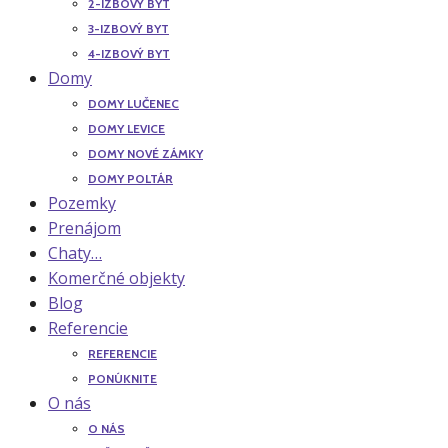
2-IZBOVÝ BYT
3-IZBOVÝ BYT
4-IZBOVÝ BYT
Domy
DOMY LUČENEC
DOMY LEVICE
DOMY NOVÉ ZÁMKY
DOMY POLTÁR
Pozemky
Prenájom
Chaty…
Komerčné objekty
Blog
Referencie
REFERENCIE
PONÚKNITE
O nás
O NÁS