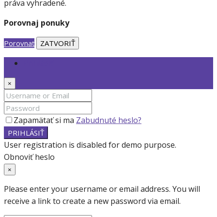
práva vyhradené.
Porovnaj ponuky
Porovnať
ZATVORIŤ
Prihlásiť
×
Zapamätať si ma
Zabudnuté heslo?
PRIHLÁSIŤ
User registration is disabled for demo purpose.
Obnoviť heslo
×
Please enter your username or email address. You will
receive a link to create a new password via email.