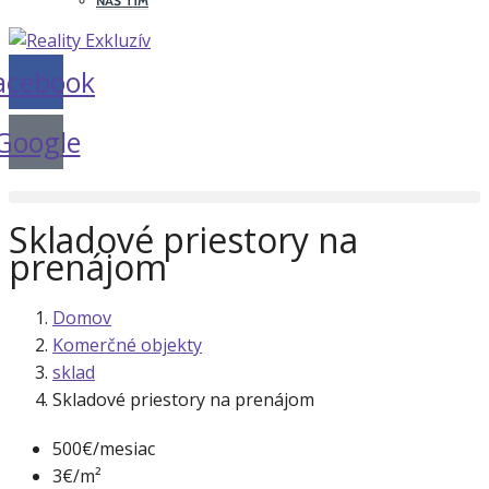
NÁŠ TÍM
acebook
Google
Skladové priestory na
prenájom
Domov
Komerčné objekty
sklad
Skladové priestory na prenájom
500€/mesiac
3€/m²