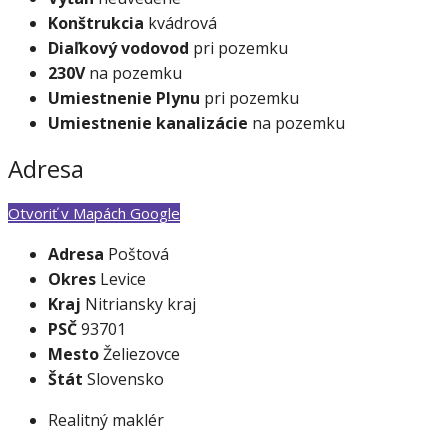
Konštrukcia
kvádrová
Diaľkový vodovod
pri pozemku
230V
na pozemku
Umiestnenie Plynu
pri pozemku
Umiestnenie kanalizácie
na pozemku
Adresa
Otvoriť v Mapách Google
Adresa
Poštová
Okres
Levice
Kraj
Nitriansky kraj
PSČ
93701
Mesto
Želiezovce
Štát
Slovensko
Realitný maklér