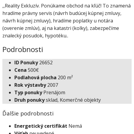
,,Reality Exkluzív. Ponúkame obchod na kľúč! To znamená
hradíme právny servis (návrh budúcej kúpnej zmluvy,
návrh kúpnej zmluvy), hradíme poplatky u notára
(overenie zmlúv), aj na katastri (kolky), zabezpečíme
znalecký posudok, hypotéku..
Podrobnosti
ID Ponuky
26652
Cena
500€
Podlahová plocha
200 m²
Rok výstavby
2007
Typ ponuky
Prenájom
Druh ponuky
sklad, Komerčné objekty
Ďalšie podrobnosti
Energetický certifikát
Nemá
Výťah
neuvedené