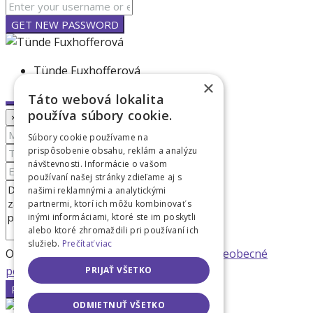
GET NEW PASSWORD
Tünde Fuxhofferová
×
Táto webová lokalita
používa súbory cookie.
×
Súbory cookie používame na
prispôsobenie obsahu, reklám a analýzu
návštevnosti. Informácie o vašom
používaní našej stránky zdieľame aj s
našimi reklamnými a analytickými
partnermi, ktorí ich môžu kombinovať s
inými informáciami, ktoré ste im poskytli
alebo ktoré zhromaždili pri používaní ich
služieb.
Prečítať viac
Odoslaním tohto formulára súhlasím s
Všeobecné
podmienky
PRIJAŤ VŠETKO
POSLAŤ EMAIL
ODMIETNUŤ VŠETKO